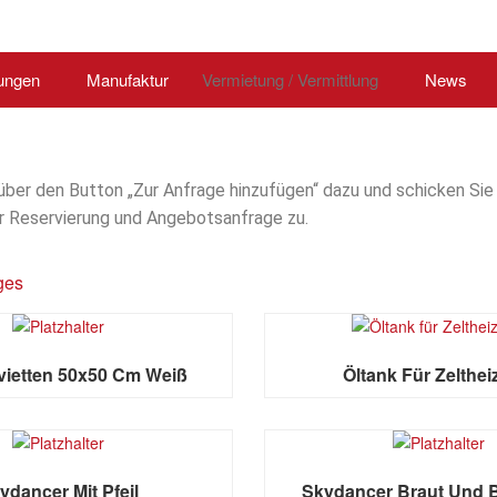
tungen
Manufaktur
Vermietung / Vermittlung
News
 über den Button „Zur Anfrage hinzufügen“ dazu und schicken Si
ur Reservierung und Angebotsanfrage zu.
ges
rvietten 50x50 Cm Weiß
Öltank Für Zelthe
ydancer Mit Pfeil
Skydancer Braut Und 