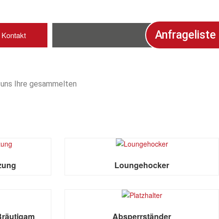
Anfrageliste
Kontakt
e uns Ihre gesammelten
izung
Loungehocker
Bräutigam
Absperrständer