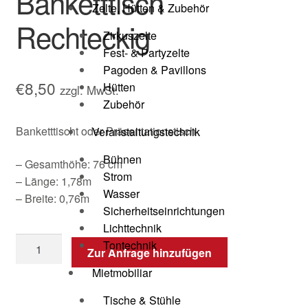
Banketttisch
Zelte, Hütten & Zubehör
Rechteckig
Zirkuszelte
Fest- & Partyzelte
Pagoden & Pavillons
€
8,50
Hütten
zzgl. MwSt.
Zubehör
Banketttischt oder Präsentationstisch
Veranstaltungstechnik
Bühnen
– Gesamthöhe: 76 cm
Strom
– Länge: 1,78m
Wasser
– Breite: 0,76m
Sicherheitseinrichtungen
Lichttechnik
Tontechnik
Zur Anfrage hinzufügen
Mietmobiliar
Tische & Stühle