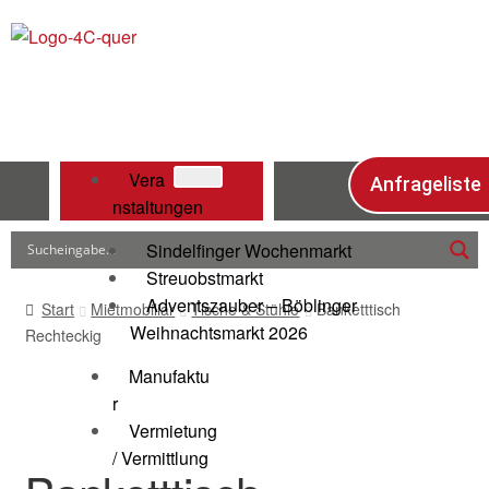
Vera
Anfrageliste
nstaltungen
Sindelfinger Wochenmarkt
Streuobstmarkt
Adventszauber – Böblinger
Start
Mietmobiliar
Tische & Stühle
Banketttisch
Weihnachtsmarkt 2026
Rechteckig
Manufaktu
r
Vermietung
/ Vermittlung