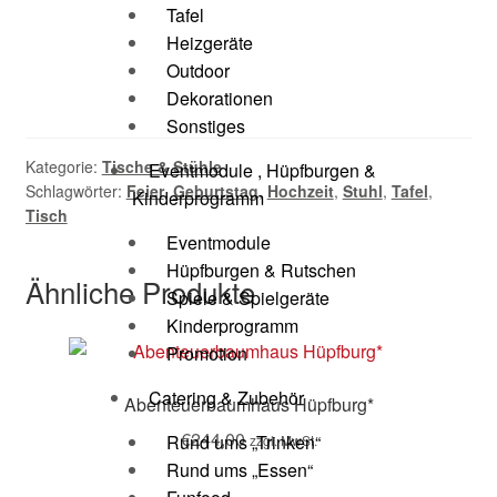
Tafel
Heizgeräte
Outdoor
Dekorationen
Sonstiges
Kategorie:
Tische & Stühle
Eventmodule , Hüpfburgen &
Schlagwörter:
Feier
,
Geburtstag
,
Hochzeit
,
Stuhl
,
Tafel
,
Kinderprogramm
Tisch
Eventmodule
Hüpfburgen & Rutschen
Ähnliche Produkte
Spiele & Spielgeräte
Kinderprogramm
Promotion
Catering & Zubehör
Abenteuerbaumhaus Hüpfburg*
€
244,00
Rund ums „Trinken“
zzgl. MwSt.
Rund ums „Essen“