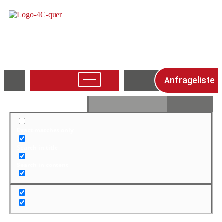
Anfrageliste
Exact matches only
Search in title
Search in content