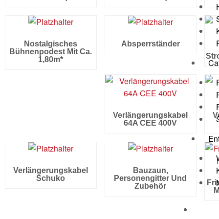
Nostalgisches
Absperrständer
Bühnenpodest Mit Ca.
Str
1,80m*
Ca
Verlängerungskabel
V
64A CEE 400V
En
Verlängerungskabel
Bauzaun,
Schuko
Personengitter Und
Fri
Zubehör
M
New