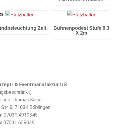
akt
bs
undbeleuchtung Zelt
Bühnenpodest Stufe 0,3
X 2m
nzept- & Eventmanufaktur UG
AGB
ngsbeschränkt)
a und Thomas Kaiser
Unternehmen
 Str. 8, 71034 Böblingen
on 07031 4919345
ax 07031 658039
Impressum
2-eventmanufaktur.de