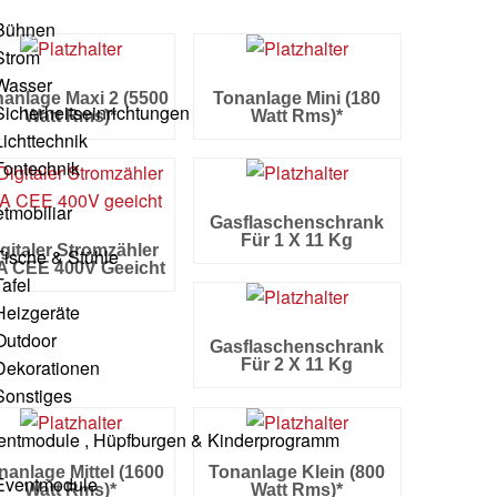
Bühnen
Strom
Wasser
anlage Maxi 2 (5500
Tonanlage Mini (180
Sicherheitseinrichtungen
Watt Rms)*
Watt Rms)*
Lichttechnik
Tontechnik
etmobiliar
Gasflaschenschrank
Für 1 X 11 Kg
gitaler Stromzähler
Tische & Stühle
A CEE 400V Geeicht
Tafel
Heizgeräte
Outdoor
Gasflaschenschrank
Dekorationen
Für 2 X 11 Kg
Sonstiges
entmodule , Hüpfburgen & Kinderprogramm
nanlage Mittel (1600
Tonanlage Klein (800
Eventmodule
Watt Rms)*
Watt Rms)*