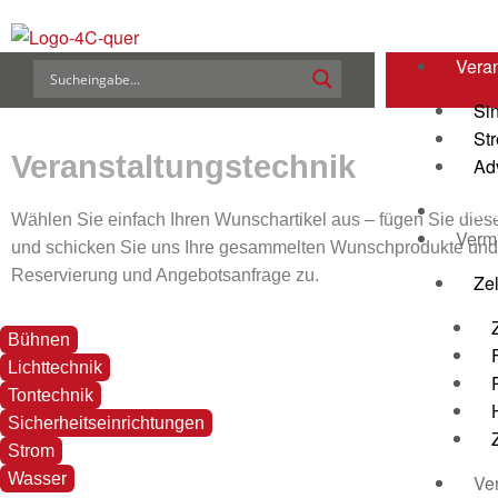
Vera
Si
St
Veranstaltungstechnik
Ad
Manu
Wählen Sie einfach Ihren Wunschartikel aus – fügen Sie dies
Vermi
und schicken Sie uns Ihre gesammelten Wunschprodukte und -v
Reservierung und Angebotsanfrage zu.
Ze
Bühnen
Lichttechnik
Tontechnik
Sicherheitseinrichtungen
Strom
Wasser
Ve