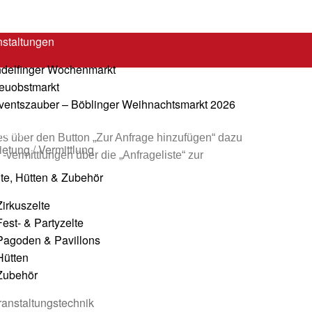
nstaltungen
ndelfinger Wochenmarkt
reuobstmarkt
ventszauber – Böblinger Weihnachtsmarkt 2026
faktur
es über den Button „Zur Anfrage hinzufügen“ dazu
etung / Vermittlung
ermittlungen über die „Anfrageliste“ zur
lte, Hütten & Zubehör
Zirkuszelte
Fest- & Partyzelte
Pagoden & Pavillons
Hütten
Zubehör
ranstaltungstechnik