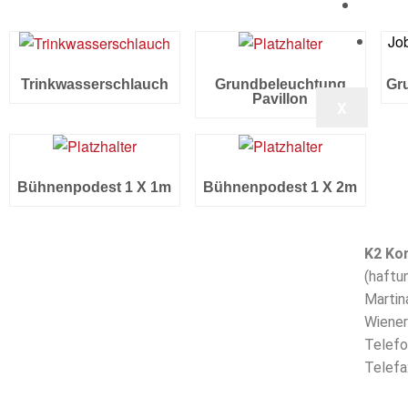
Kont
Jo
Trinkwasserschlauch
Grundbeleuchtung
Gr
Pavillon
X
Bühnenpodest 1 X 1m
Bühnenpodest 1 X 2m
K2 Ko
(haftu
Martin
Wiener
Telef
Telef
info@k