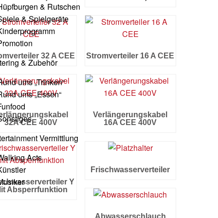
Hüpfburgen & Rutschen
Spiele & Spielgeräte
Kinderprogramm
Promotion
omverteiler 32 A CEE
Stromverteiler 16 A CEE
tering & Zubehör
Rund ums „Trinken“
Rund ums „Essen“
Funfood
erlängerungskabel
Verlängerungskabel
Sonstiges
32A CEE 400V
16A CEE 400V
tertainment Vermittlung
Walking Acts
Künstler
Frischwasserverteiler
Musiker
schwasserverteiler Y
it Absperrfunktion
s
Abwasserschlauch