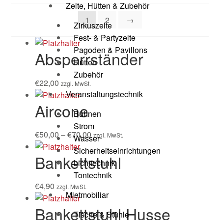
Zelte, Hütten & Zubehör
1
2
→
Zirkuszelte
Fest- & Partyzelte
Pagoden & Pavillons
Absperrständer
Hütten
Zubehör
€
22,00
zzgl. MwSt.
Veranstaltungstechnik
Aircone
Bühnen
Strom
€
50,00
–
€
70,00
zzgl. MwSt.
Wasser
Sicherheitseinrichtungen
Bankettstuhl
Lichttechnik
Tontechnik
€
4,90
zzgl. MwSt.
Mietmobiliar
Bankettstuhl Husse
Tische & Stühle