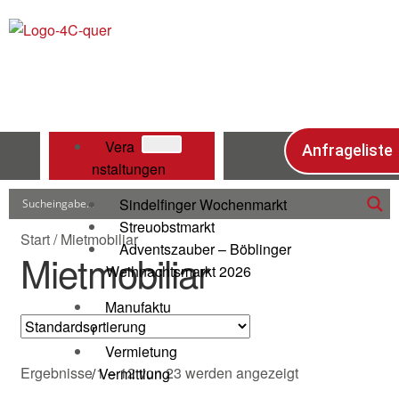
Vera
Anfrageliste
nstaltungen
Sindelfinger Wochenmarkt
Streuobstmarkt
Start
/
Mietmobiliar
Adventszauber – Böblinger
Mietmobiliar
Weihnachtsmarkt 2026
Manufaktu
r
Vermietung
Ergebnisse 1 – 12 von 23 werden angezeigt
/ Vermittlung