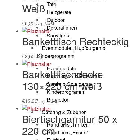
Tafel
Weiß
Heizgeräte
Outdoor
€
5,20
zzgl. MwSt.
Dekorationen
Sonstiges
Banketttisch Rechteckig
Eventmodule , Hüpfburgen &
Kinderprogramm
€
8,50
zzgl. MwSt.
Eventmodule
Banketttischdecke
Hüpfburgen & Rutschen
130×220 cm weiß
Spiele & Spielgeräte
Kinderprogramm
Promotion
€
12,00
zzgl. MwSt.
Catering & Zubehör
Biertischgarnitur 50 x
Rund ums „Trinken“
220 cm
Rund ums „Essen“