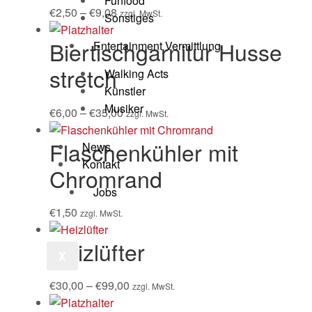
Funfood
€
2,50
–
€
9,08
zzgl. MwSt.
Sonstiges
Biertischgarnitur Husse
Entertainment Vermittlung
stretch
Walking Acts
Künstler
Musiker
€
6,00
–
€
35,00
zzgl. MwSt.
Flaschenkühler mit
News
Kontakt
Chromrand
Jobs
€
1,50
zzgl. MwSt.
Heizlüfter
X
€
30,00
–
€
99,00
zzgl. MwSt.