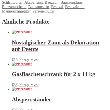
Schlagwörter:
Absperrung
,
Bauzaun
,
Bauzaunplane
,
Bauzaunschelle
,
Bauzaunstein
,
Festival
,
Festivalzaun
,
Mannesmanngitter
,
Personengitter
Ähnliche Produkte
Nostalgischer Zaun als Dekoration
auf Events
€
15,00
zzgl. MwSt.
Gasflaschenschrank für 2 x 11 kg
€
33,00
zzgl. MwSt.
Absperrständer
€
22,00