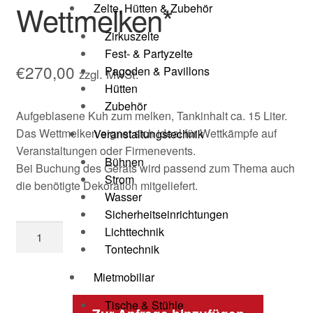
Wettmelken*
Zelte, Hütten & Zubehör
Zirkuszelte
Fest- & Partyzelte
€
270,00
Pagoden & Pavillons
zzgl. MwSt.
Hütten
Zubehör
Aufgeblasene Kuh zum melken, Tankinhalt ca. 15 Liter.
Das Wettmelken eignet sich ideal für Wettkämpfe auf
Veranstaltungstechnik
Veranstaltungen oder Firmenevents.
Bühnen
Bei Buchung des Geräts wird passend zum Thema auch
Strom
die benötigte Dekoration mitgeliefert.
Wasser
Sicherheitseinrichtungen
Lichttechnik
Tontechnik
Mietmobiliar
Tische & Stühle