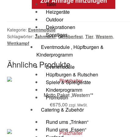
Zur Anfrage hinzufügen
Tafel
Heizgeräte
Outdoor
Dekorationen
Kategorie:
Eventmodule
Sonstiges
Schlagwörter:
Jahrmarkt
,
Oktoberfest
,
Tier
,
Western
,
Wettkampf
Eventmodule , Hüpfburgen &
Kinderprogramm
Ähnliche Produkte
Eventmodule
Hüpfburgen & Rutschen
Spiele & Spielgeräte
Kinderprogramm
Motto Paket „Western”*
Promotion
€
675,00
zzgl. MwSt.
Catering & Zubehör
Rund ums „Trinken“
Rund ums „Essen“