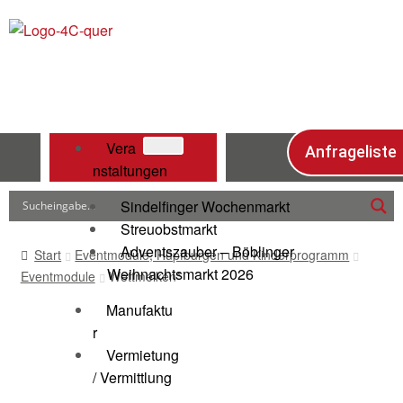
Vera
Anfrageliste
nstaltungen
Sindelfinger Wochenmarkt
Streuobstmarkt
Adventszauber – Böblinger
Start
Eventmodule, Hüpfburgen und Kinderprogramm
Weihnachtsmarkt 2026
Eventmodule
Wettmelken*
Manufaktu
r
Vermietung
/ Vermittlung