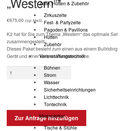
„Western”*
Zelte, Hütten & Zubehör
Zirkuszelte
€
675,00
zzgl. MwSt.
Fest- & Partyzelte
Pagoden & Pavillons
K2 hat für Sie zum Thema „Western“ das optimale Set
Hütten
zusammengestellt.
Zubehör
Dieses Paket besteht zum einen aus einem Bullriding
Veranstaltungstechnik
Gerät und einer kleinen Westernrutsche.
Bühnen
Strom
Wasser
Sicherheitseinrichtungen
Lichttechnik
Tontechnik
Mietmobiliar
Zur Anfrage hinzufügen
Tische & Stühle