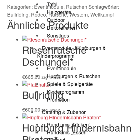
Tafel
Kategorien:
Eventmodule
,
Rutschen
Schlagwörter:
Heizgeräte
Bullriding
,
Rodeo
,
Rutsche
,
Western
,
Wettkampf
Outdoor
Ähnliche Produkte
Dekorationen
Sonstiges
Riesenrutsche
Eventmodule , Hüpfburgen &
Kinderprogramm
Dschungel*
Eventmodule
Hüpfburgen & Rutschen
€
665,00
zzgl. MwSt.
Spiele & Spielgeräte
Bullriding
Kinderprogramm
Promotion
€
600,00
zzgl. MwSt.
Catering & Zubehör
Hüpfburg Hindernisbahn
Rund ums „Trinken“
Rund ums „Essen“
Piraten*