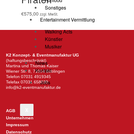
Funfood
Sonstiges
€
575,00
zzgl. MwSt.
Entertainment Vermittlung
Walking Acts
Künstler
Musiker
K2 Konzept- & Eventmanufaktur UG
(haftungsbeschränkt)
News
Martina und Thomas Kaiser
Kontakt
Wiener Str. 8, 71034 Böblingen
Telefon 07031 4919345
Jobs
Telefax 07031 658039
info@k2-eventmanufaktur.de
X
AGB
Unternehmen
Impressum
Datenschutz