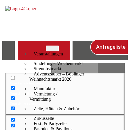
Anfrageliste
Veranstaltungen
Sindelfinger Wochenmarkt
Streuobstmarkt
Adventszauber – Böblinger
Weihnachtsmarkt 2026
Exact matches only
Manufaktur
Search in title
Vermietung /
Vermittlung
Search in content
Zelte, Hütten & Zubehör
Zirkuszelte
Fest- & Partyzelte
Pagoden & Pavillons