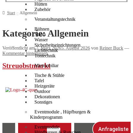
Hütten
Zubehör
Start
Allgemein
Veranstaltungstechnik
Bühnen
Kategorie:
Allgemein
Strom
Wasser
Sicherheitseinrichtungen
Veröffentlicht am
7. März 2026
5. August 2026
von
Reiner Buck
—
Lichttechnik
Kommentar hinterlassen
Tontechnik
Streuobstmarkt
Mietmobiliar
Tische & Stühle
Tafel
Heizgeräte
Outdoor
Dekorationen
Sonstiges
Eventmodule , Hüpfburgen &
Kinderprogramm
Eventmodule
Anfrageliste
Hüpfburgen & Rutschen