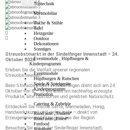
X
Tontechnik
Mietmobiliar
Tische & Stühle
Tafel
Heizgeräte
Outdoor
Dekorationen
Sonstiges
Streuobstmarkt in der Sindelfinger Innenstadt – 24.
Eventmodule , Hüpfburgen &
Oktober 2026
Kinderprogramm
Erleben Sie die Vielfalt unserer regionalen
Eventmodule
Streuobstwiesen!
Hüpfburgen & Rutschen
Spiele & Spielgeräte
Beim Streuobstmarkt in Sindelfingen dreht sich am 24.
Kinderprogramm
Oktober von 8 – 13 Uhr alles um nachhaltig erzeugte
Promotion
Produkte, alte Obstsorten und gelebten Naturschutz.
Catering & Zubehör
Entdecken Sie frische Säfte, Marmeladen, Honig,
Handwerkskunst und vieles mehr – direkt von
Rund ums „Trinken“
Erzeugerinnen und Erzeugern aus der Region.
Rund ums „Essen“
Funfood
Besuchen Sie uns in der Sindelfinger Innenstadt,
Sonstiges