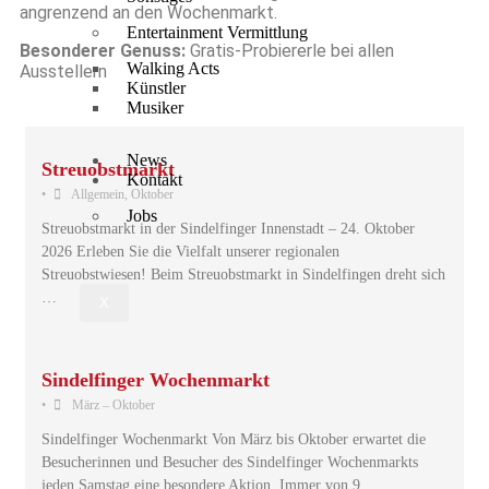
angrenzend an den Wochenmarkt.
Entertainment Vermittlung
Besonderer Genuss:
Gratis-Probiererle bei allen
Walking Acts
Ausstellern
Künstler
Musiker
News
Streuobstmarkt
Kontakt
•
Allgemein
,
Oktober
Jobs
Streuobstmarkt in der Sindelfinger Innenstadt – 24. Oktober
2026 Erleben Sie die Vielfalt unserer regionalen
Streuobstwiesen! Beim Streuobstmarkt in Sindelfingen dreht sich
…
X
Sindelfinger Wochenmarkt
•
März – Oktober
Sindelfinger Wochenmarkt Von März bis Oktober erwartet die
Besucherinnen und Besucher des Sindelfinger Wochenmarkts
jeden Samstag eine besondere Aktion. Immer von 9 …