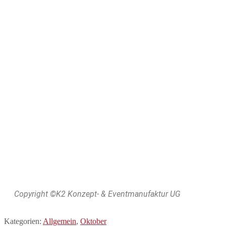
info@k2-eventmanufaktur.de
AGB
Unternehmen
Impressum
Datenschutz
Copyright ©K2 Konzept- & Eventmanufaktur UG
Kategorien:
Allgemein
,
Oktober