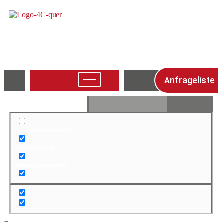
Anfrageliste
Exact matches only
Search in title
Search in content