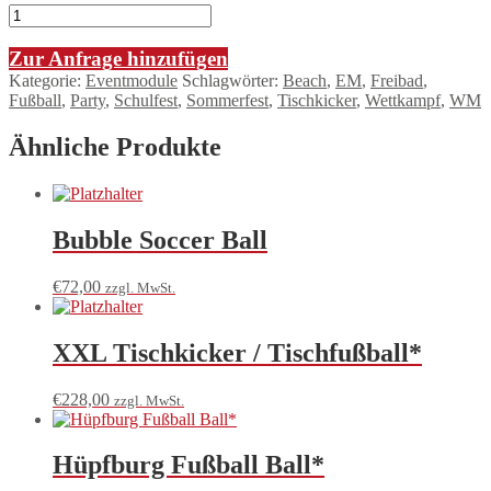
Zur Anfrage hinzufügen
Kategorie:
Eventmodule
Schlagwörter:
Beach
,
EM
,
Freibad
,
Fußball
,
Party
,
Schulfest
,
Sommerfest
,
Tischkicker
,
Wettkampf
,
WM
Ähnliche Produkte
Bubble Soccer Ball
€
72,00
zzgl. MwSt.
XXL Tischkicker / Tischfußball*
€
228,00
zzgl. MwSt.
Hüpfburg Fußball Ball*