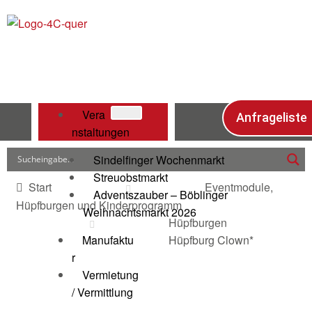
Vera
Anfrageliste
nstaltungen
Sindelfinger Wochenmarkt
Streuobstmarkt
Start
Eventmodule,
Adventszauber – Böblinger
Hüpfburgen und Kinderprogramm
Weihnachtsmarkt 2026
Hüpfburgen
Manufaktu
Hüpfburg Clown*
r
Vermietung
/ Vermittlung