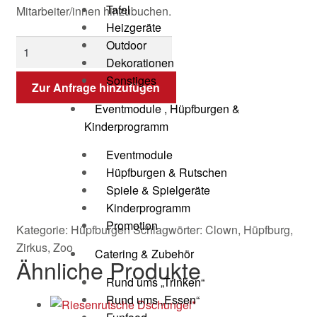
Tafel
Mitarbeiter/innen hinzubuchen.
Heizgeräte
Outdoor
Dekorationen
Sonstiges
Zur Anfrage hinzufügen
Eventmodule , Hüpfburgen &
Kinderprogramm
Eventmodule
Hüpfburgen & Rutschen
Spiele & Spielgeräte
Kinderprogramm
Promotion
Kategorie:
Hüpfburgen
Schlagwörter:
Clown
,
Hüpfburg
,
Zirkus
,
Zoo
Catering & Zubehör
Ähnliche Produkte
Rund ums „Trinken“
Rund ums „Essen“