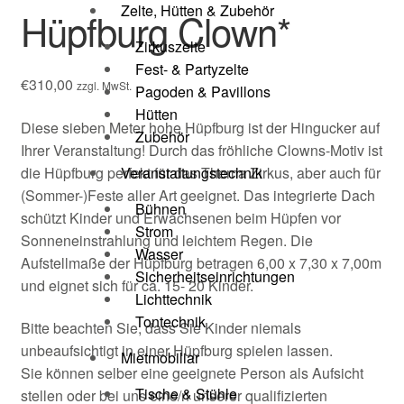
Zelte, Hütten & Zubehör
Hüpfburg Clown*
Zirkuszelte
Fest- & Partyzelte
€
310,00
zzgl. MwSt.
Pagoden & Pavillons
Hütten
Diese sieben Meter hohe Hüpfburg ist der Hingucker auf
Zubehör
Ihrer Veranstaltung! Durch das fröhliche Clowns-Motiv ist
Veranstaltungstechnik
die Hüpfburg perfekt für das Thema Zirkus, aber auch für
(Sommer-)Feste aller Art geeignet. Das integrierte Dach
Bühnen
schützt Kinder und Erwachsenen beim Hüpfen vor
Strom
Sonneneinstrahlung und leichtem Regen. Die
Wasser
Aufstellmaße der Hüpfburg betragen 6,00 x 7,30 x 7,00m
Sicherheitseinrichtungen
und eignet sich für ca. 15- 20 Kinder.
Lichttechnik
Tontechnik
Bitte beachten Sie, dass Sie Kinder niemals
unbeaufsichtigt in einer Hüpfburg spielen lassen.
Mietmobiliar
Sie können selber eine geeignete Person als Aufsicht
Tische & Stühle
stellen oder bei uns eine/n unserer qualifizierten