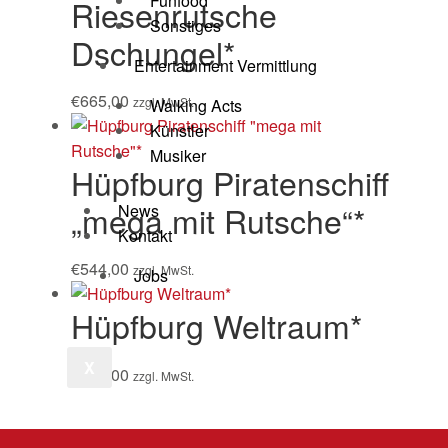
Funfood
Riesenrutsche
Sonstiges
Dschungel*
Entertainment Vermittlung
€
665,00
zzgl. MwSt.
Walking Acts
Künstler
Musiker
Hüpfburg Piratenschiff
„mega mit Rutsche“*
News
Kontakt
€
544,00
zzgl. MwSt.
Jobs
Hüpfburg Weltraum*
X
€
244,00
zzgl. MwSt.