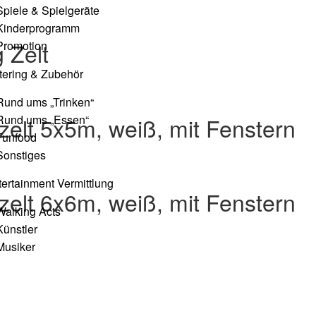
Spiele & Spielgeräte
Kinderprogramm
 Zelt
Promotion
tering & Zubehör
Rund ums „Trinken“
zelt 5x5m, weiß, mit Fenstern
Rund ums „Essen“
Funfood
Sonstiges
tertainment Vermittlung
zelt 6x6m, weiß, mit Fenstern
Walking Acts
Künstler
Musiker
s
akt