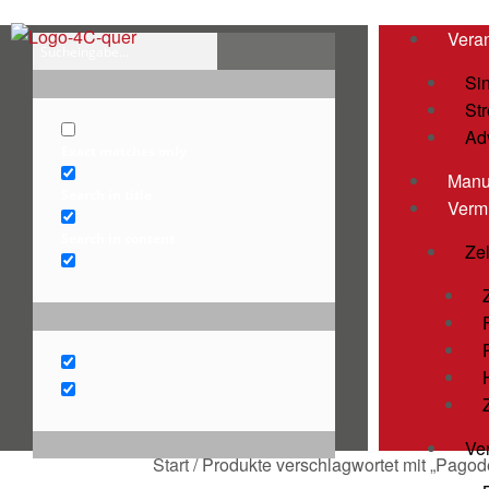
Vera
Si
St
Ad
Exact matches only
Manu
Search in title
Vermi
Search in content
Ze
Ve
Start
/
Produkte verschlagwortet mit „Pagod