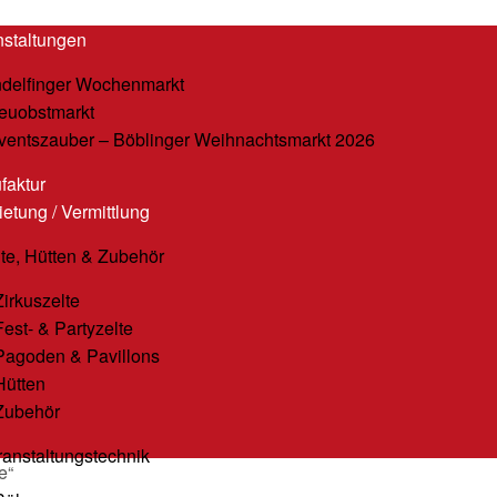
nstaltungen
ndelfinger Wochenmarkt
reuobstmarkt
ventszauber – Böblinger Weihnachtsmarkt 2026
faktur
etung / Vermittlung
lte, Hütten & Zubehör
Zirkuszelte
Fest- & Partyzelte
Pagoden & Pavillons
Hütten
Zubehör
ranstaltungstechnik
e“