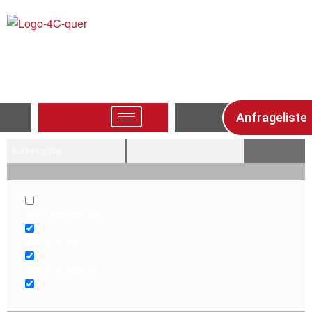
Anfrageliste
Exact matches only
Search in title
Search in content