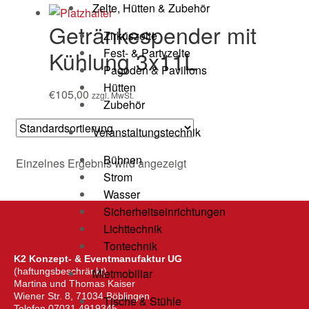
Zelte, Hütten & Zubehör
Getränkespender mit
Zirkuszelte
Fest- & Partyzelte
Kühlung 3x11L
Pagoden & Pavillons
Hütten
€
105,00
zzgl. MwSt.
Zubehör
Veranstaltungstechnik
Bühnen
Einzelnes Ergebnis wird angezeigt
Strom
Wasser
Sicherheitseinrichtungen
Lichttechnik
Tontechnik
K2 Konzept- & Eventmanufaktur UG
Mietmobiliar
(haftungsbeschränkt)
Martina und Thomas Kaiser
Wiener Str. 8, 71034 Böblingen
Tische & Stühle
Telefon 07031 4919345