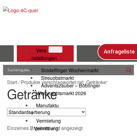
Vera
Anfrageliste
nstaltungen
Sindelfinger Wochenmarkt
Streuobstmarkt
Start
/
Produkte verschlagwortet mit „Getränke“
Adventszauber – Böblinger
Getränke
Weihnachtsmarkt 2026
Manufaktu
r
Vermietung
Einzelnes Ergebnis wird angezeigt
/ Vermittlung