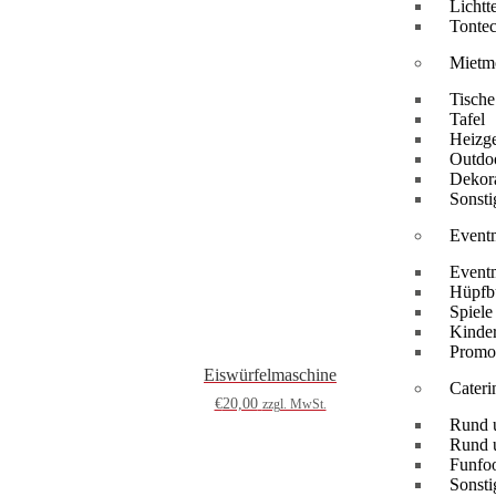
Lichtt
Tonte
Mietmo
Tische
Tafel
Heizge
Outdo
Dekor
Sonsti
Event
Event
Hüpfb
Spiele
Kinde
Promo
Eiswürfelmaschine
Cater
€
20,00
zzgl. MwSt.
Rund 
Rund 
Funfo
Sonsti