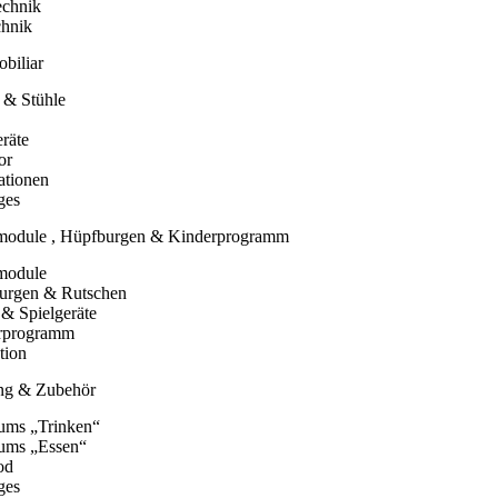
echnik
chnik
biliar
 & Stühle
räte
or
ationen
ges
module , Hüpfburgen & Kinderprogramm
module
urgen & Rutschen
 & Spielgeräte
rprogramm
tion
ing & Zubehör
ums „Trinken“
ums „Essen“
od
ges