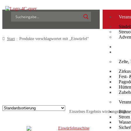
Verans
Sinde
Streuo
Adven
Start
Produkte verschlagwortet mit „Eiswürfel“
Manuf
Vermie
Zelte,
Zirkus
Fest- 
Pagod
Hütte
Zubeh
Verans
Bühne
Einzelnes Ergebnis wird angezeigt
Strom
Wasse
Sicher