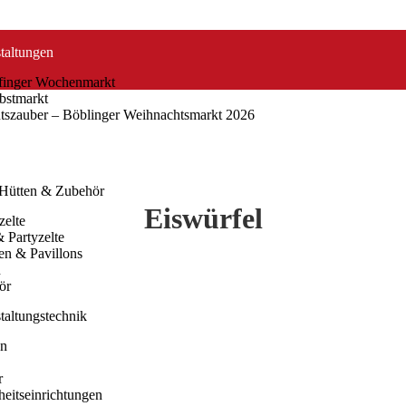
taltungen
lfinger Wochenmarkt
bstmarkt
tszauber – Böblinger Weihnachtsmarkt 2026
aktur
tung / Vermittlung
 Hütten & Zubehör
Eiswürfel
zelte
& Partyzelte
en & Pavillons
n
ör
taltungstechnik
n
r
heitseinrichtungen