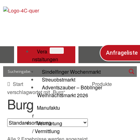
Vera
Anfrageliste
nstaltungen
Sindelfinger Wochenmarkt
Streuobstmarkt
Start
Produkte
Adventszauber – Böblinger
verschlagwortet mit „Burg“
Weihnachtsmarkt 2026
Burg
Manufaktu
r
Vermietung
/ Vermittlung
Alle 2 Ergebnisse werden angezeigt